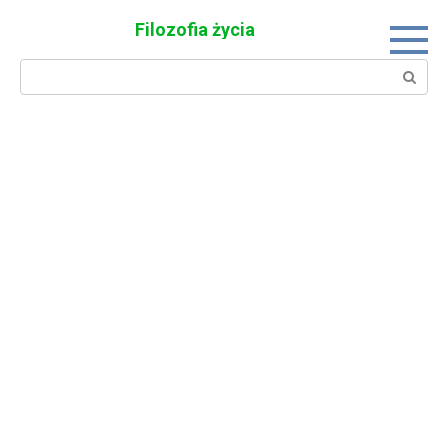
Skip
Filozofia życia
to
content
Search: