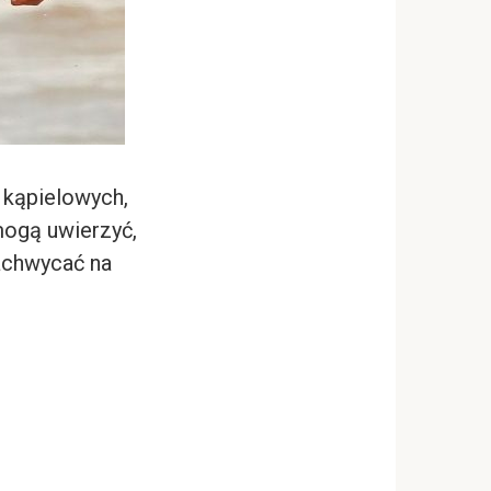
h kąpielowych,
 mogą uwierzyć,
zachwycać na