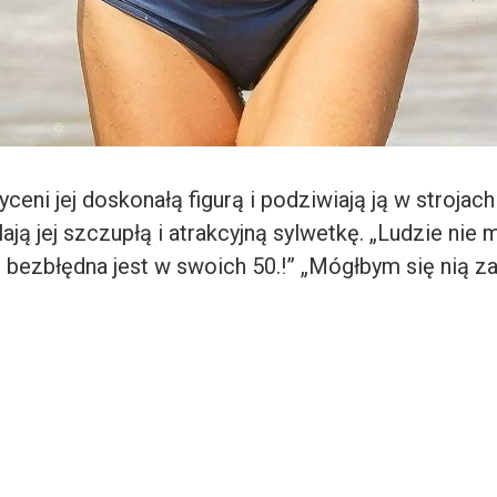
ceni jej doskonałą figurą i podziwiają ją w strojac
ają jej szczupłą i atrakcyjną sylwetkę. „Ludzie nie
 i bezbłędna jest w swoich 50.!” „Mógłbym się nią 