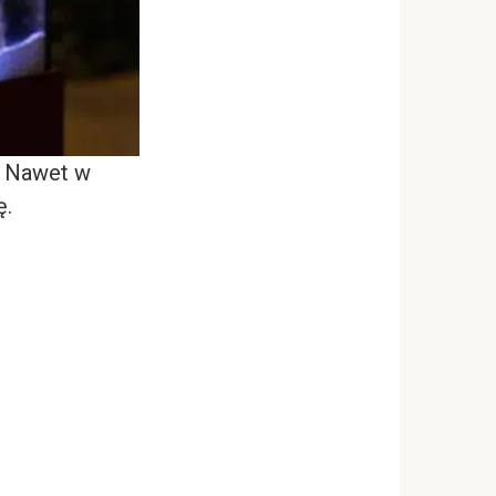
. Nawet w
ę.