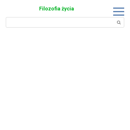
Skip
Filozofia życia
to
content
Search: