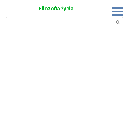
Skip
Filozofia życia
to
content
Search: