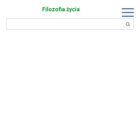
Skip
Filozofia życia
to
content
Search: