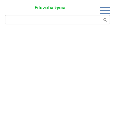
Skip
Filozofia życia
to
content
Search: