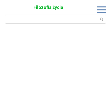
Skip
Filozofia życia
to
content
Search: