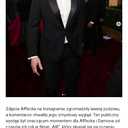
Zdjęcia Afflecka na Instagramie zgromadziły lawinę podziwu,
a komentarze chwaliły jego zmysłowy wygląd. Ten publiczny
występ był znaczącym momentem dla Afflecka i Damona od
czasów ich roli w filmie „AIR”, który skupiał się na rozwoju