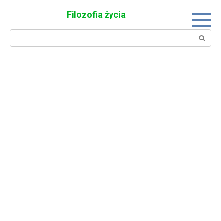
Skip
Filozofia życia
to
content
Search: