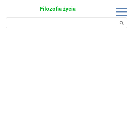
Skip
Filozofia życia
to
content
Search: