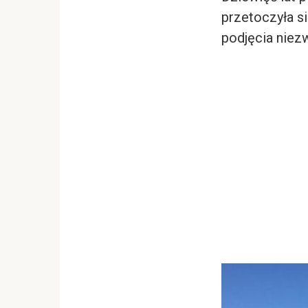
przetoczyła s
podjęcia niez