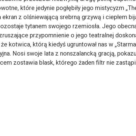
wotne, które jedynie pogłębiły jego mistycyzm „The
 ekran z olśniewającą srebrną grzywą i ciepłem bi
pozostaje tytanem swojego rzemiosła. Jego obecna
zruszające przypomnienie o jego teatralnej doskona
że kotwica, którą kiedyś ugruntował nas w „Starman
jna. Nosi swoje lata z nonszalancką gracją, pokazu
cem zostawia blask, którego żaden filtr nie zastąpi