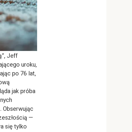
”, Jeff
ającego uroku,
jąc po 76 lat,
rową
ląda jak próba
wnych
u. Obserwując
rzeszłością —
a się tylko