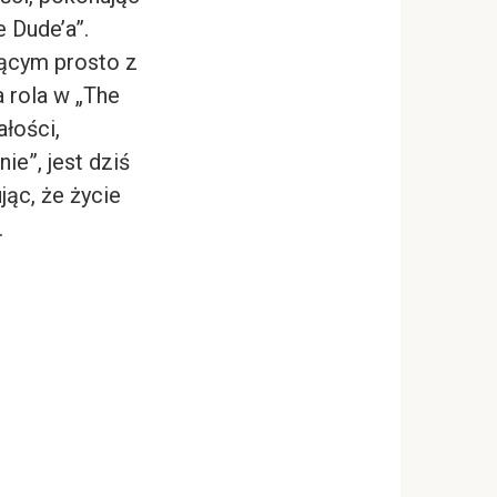
 Dude’a”.
jącym prosto z
 rola w „The
łości,
ie”, jest dziś
jąc, że życie
.