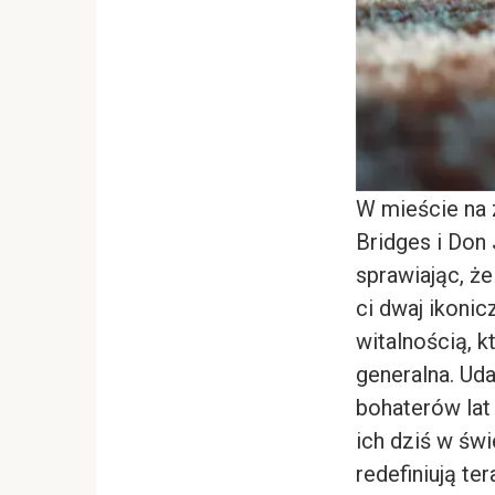
W mieście na 
Bridges i Don
sprawiając, że
ci dwaj ikonic
witalnością, 
generalna. Ud
bohaterów lat 
ich dziś w świ
redefiniują te