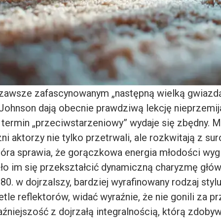
zawsze zafascynowanym „następną wielką gwiazdą
 Johnson dają obecnie prawdziwą lekcję nieprzemij
 termin „przeciwstarzeniowy” wydaje się zbędny. Ma
zni aktorzy nie tylko przetrwali, ale rozkwitają z su
która sprawia, że gorączkowa energia młodości wyg
ało im się przekształcić dynamiczną charyzmę głó
80. w dojrzalszy, bardziej wyrafinowany rodzaj styl
etle reflektorów, widać wyraźnie, że nie gonili za p
raźniejszość z dojrzałą integralnością, którą zdobyw