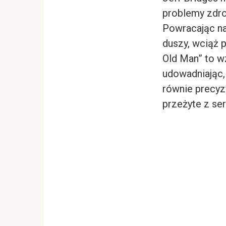
problemy zdro
Powracając na
duszy, wciąż 
Old Man” to w
udowadniając, 
równie precyzy
przeżyte z ser