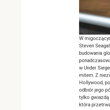
W migoczącym,
Steven Seagal
budowania glo
ponadczasową 
w
Under Siege
mitem. Z niez
Hollywood, po
odbiór jego pó
tylko gwiazdą 
która przetrwa