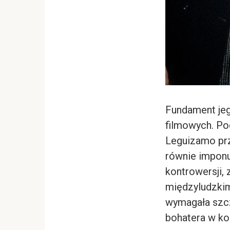
Fundament jeg
filmowych. Po
Leguizamo
prz
równie imponu
kontrowersji, 
międzyludzkim
wymagała szcz
bohatera w ko