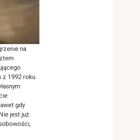
rzenie na
sztem
nującego
s z 1992 roku
własnym
cie
nawet gdy
ie jest już
osobowości,