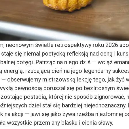
 neonowym świetle retrospektywy roku 2026 spoj
staje się niemal poetycką refleksją nad ceną i kun
balnej potęgi. Patrząc na niego dziś — wciąż ema
energią, rzucającą cień na jego legendarny sukce
— obserwujemy mistrzowską lekcję tego, jak żyć 
wykłą pewnością poruszał się po bezlitosnym świe
zostając postacią, której nie sposób zignorować, 
źniejszych dzieł stał się bardziej niejednoznaczny. N
kina akcji — jawi się jako żywa rzeźba niezłomnej 
ła wszystkie przemiany blasku i cienia sławy.