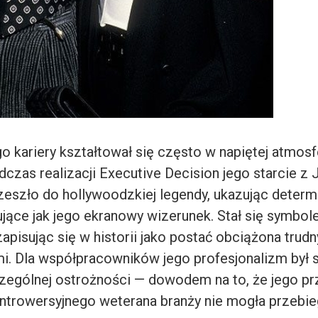
o kariery kształtował się często w napiętej atmos
dczas realizacji
Executive Decision
jego starcie z
eszło do hollywoodzkiej legendy, ukazując determin
jące jak jego ekranowy wizerunek. Stał się symbo
zapisując się w historii jako postać obciążona trud
i. Dla współpracowników jego profesjonalizm był si
ególnej ostrożności — dowodem na to, że jego pr
ntrowersyjnego weterana branży nie mogła przebie