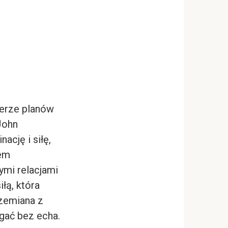
ferze planów
John
ację i siłę,
lem
nymi relacjami
łą, która
zemiana z
gać bez echa.