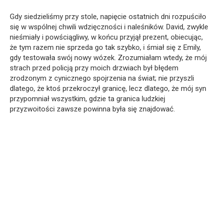
Gdy siedzieliśmy przy stole, napięcie ostatnich dni rozpuściło
się w wspólnej chwili wdzięczności i naleśników. David, zwykle
nieśmiały i powściągliwy, w końcu przyjął prezent, obiecując,
że tym razem nie sprzeda go tak szybko, i śmiał się z Emily,
gdy testowała swój nowy wózek. Zrozumiałam wtedy, że mój
strach przed policją przy moich drzwiach był błędem
zrodzonym z cynicznego spojrzenia na świat; nie przyszli
dlatego, że ktoś przekroczył granicę, lecz dlatego, że mój syn
przypomniał wszystkim, gdzie ta granica ludzkiej
przyzwoitości zawsze powinna była się znajdować.