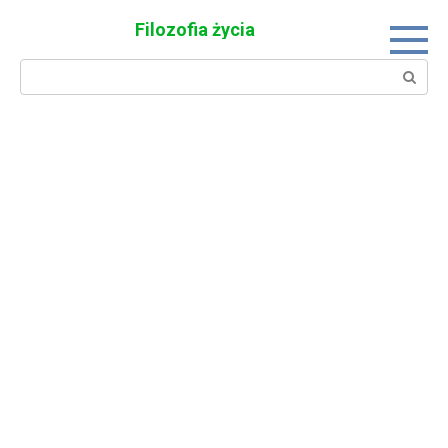
Skip
Filozofia życia
to
content
Search: