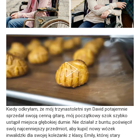
Kiedy odkryłam, że mój trzynastoletni syn David potajemnie
sprzedał swoją cenną gitarę, mój początkowy szok szybko
ustąpił miejsca głębokiej dumie. Nie działał z buntu; poświęcił
swój najcenniejszy przedmiot, aby kupić nowy wózek
inwalidzki dla swojej koleżanki z klasy, Emily, której stary