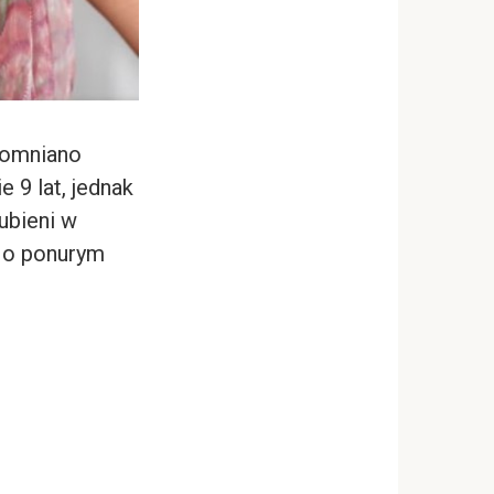
pomniano
 9 lat, jednak
ubieni w
i o ponurym