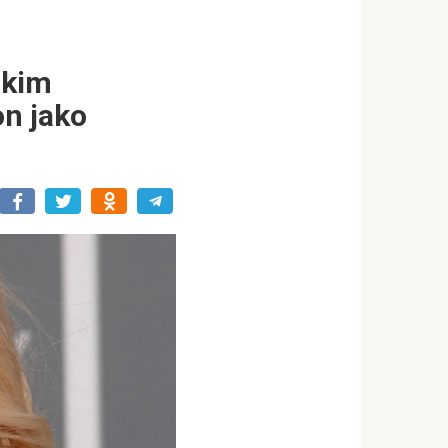
dkim
on jako