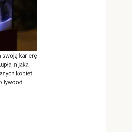
a swoją karierę
upła, nijaka
anych kobiet.
ollywood.