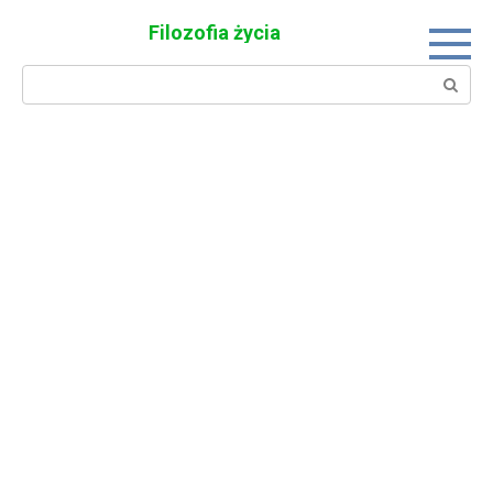
Skip
Filozofia życia
to
content
Search: