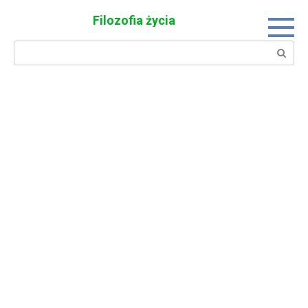
Skip
Filozofia życia
to
content
Search: