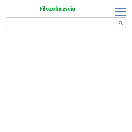
Skip
Filozofia życia
to
content
Search: