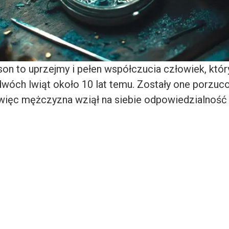
on to uprzejmy i pełen współczucia człowiek, który
wóch lwiąt około 10 lat temu. Zostały one porzuc
więc mężczyzna wziął na siebie odpowiedzialność