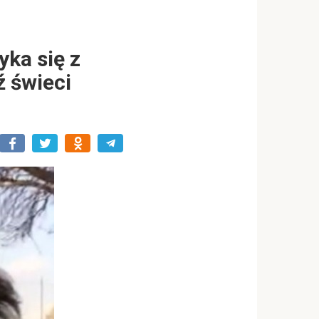
ka się z
ź świeci