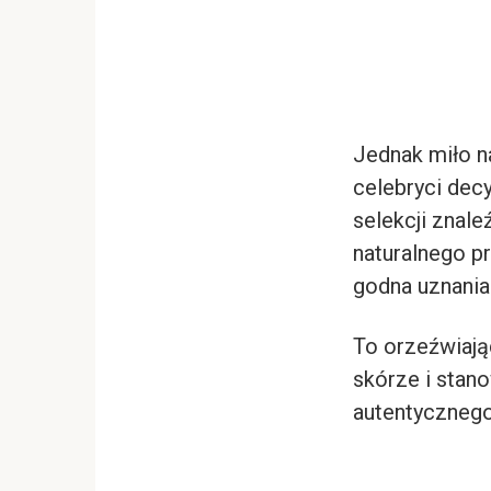
Jednak miło na
celebryci decy
selekcji znale
naturalnego pr
godna uznania
To orzeźwiają
skórze i stano
autentycznego