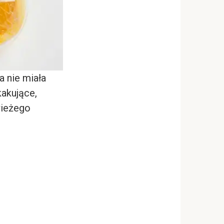
a nie miała
kakujące,
wieżego