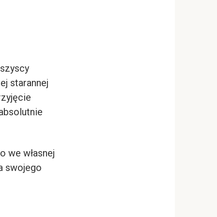
wszyscy
ej starannej
rzyjęcie
 absolutnie
wo we własnej
ia swojego