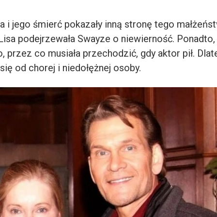
a i jego śmierć pokazały inną stronę tego małżeńs
e Lisa podejrzewała Swayze o niewierność. Ponadto
 przez co musiała przechodzić, gdy aktor pił. Dla
się od chorej i niedołężnej osoby.