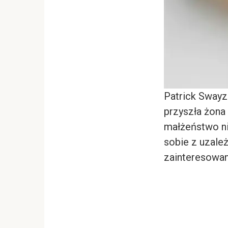
Patrick Swayze
przyszła żona 
małżeństwo ni
sobie z uzale
zainteresowan