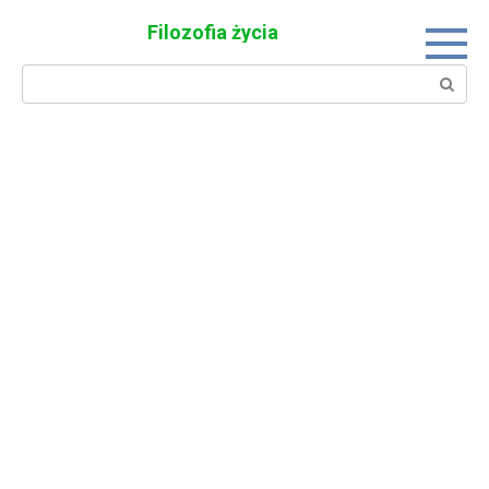
Skip
Filozofia życia
to
content
Search: