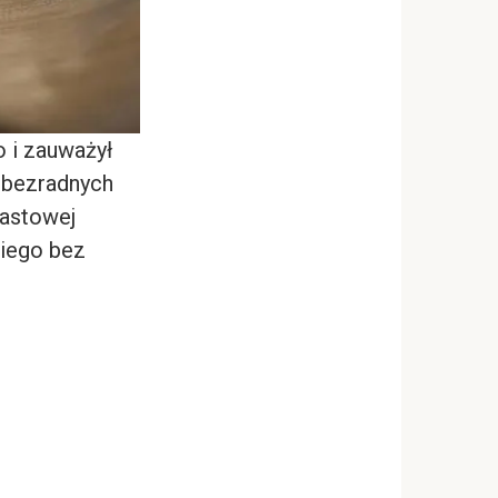
 i zauważył
ć bezradnych
iastowej
niego bez