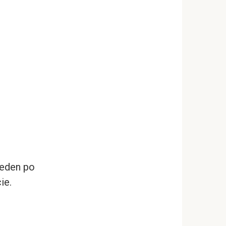
jeden po
ie.