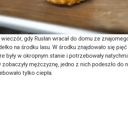
 wieczór, gdy Rusłan wracał do domu ze znajomego
ełko na środku lasu. W środku znajdowało się pię
óre były w okropnym stanie i potrzebowały natychm
 zobaczyły mężczyznę, jedno z nich podeszło do 
ebowało tylko ciepła.