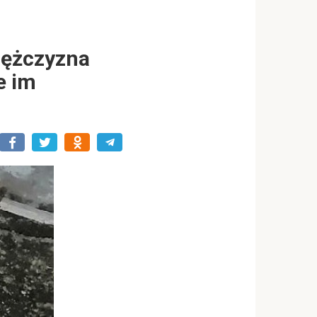
mężczyzna
e im