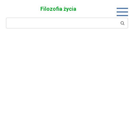
Skip
Filozofia życia
to
content
Search: