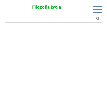
Skip
Filozofia życia
to
content
Search: