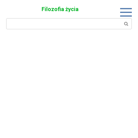
Skip
Filozofia życia
to
content
Search: