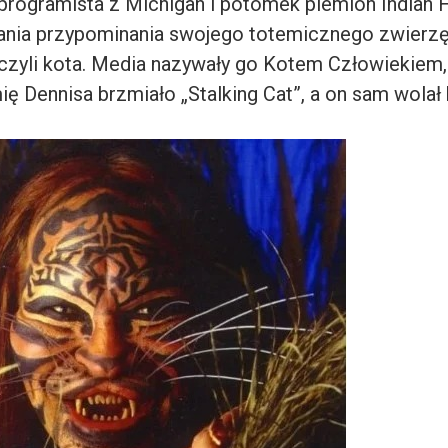
 programista z Michigan i potomek plemion Indian H
dania przypominania swojego totemicznego zwierzę
czyli kota. Media nazywały go Kotem Człowiekiem,
ę Dennisa brzmiało „Stalking Cat”, a on sam wolał 