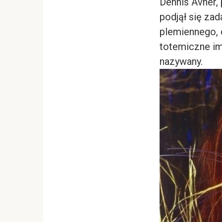
Dennis Avner,
podjął się za
plemiennego, 
totemiczne imi
nazywany.