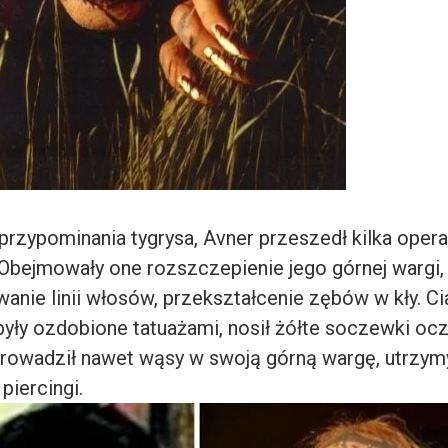
rzypominania tygrysa, Avner przeszedł kilka opera
 Obejmowały one rozszczepienie jego górnej wargi,
anie linii włosów, przekształcenie zębów w kły. Cia
były ozdobione tatuażami, nosił żółte soczewki oc
rowadził nawet wąsy w swoją górną wargę, utrzy
piercingi.