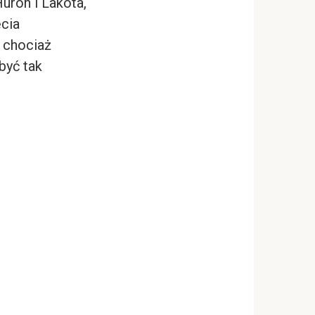
uron i Lakota,
cia
 chociaż
być tak