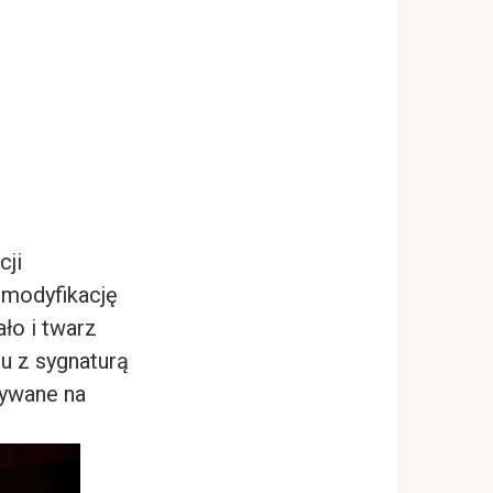
cji
 modyfikację
ło i twarz
zu z sygnaturą
mywane na