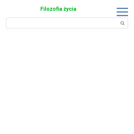
Skip
Filozofia życia
to
content
Search: