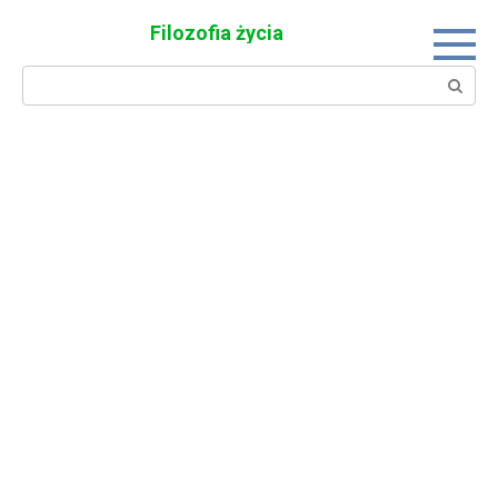
Skip
Filozofia życia
to
content
Search: