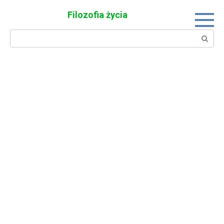
Skip
Filozofia życia
to
content
Search: