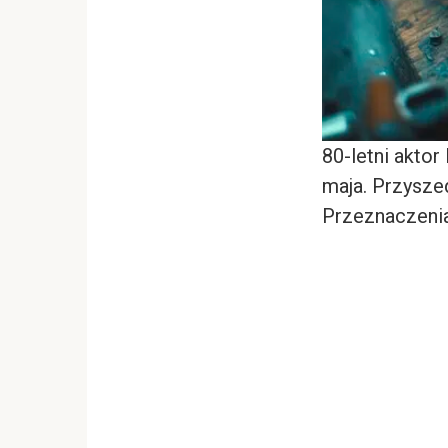
80-letni akto
maja. Przysze
Przeznaczenia”,