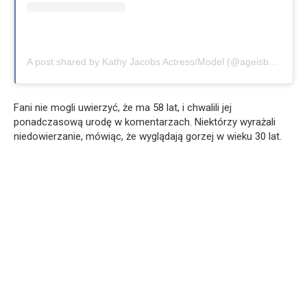
A post shared by Kathy Jacobs Actress/Model (@ageisbeauty)
Fani nie mogli uwierzyć, że ma 58 lat, i chwalili jej
ponadczasową urodę w komentarzach. Niektórzy wyrażali
niedowierzanie, mówiąc, że wyglądają gorzej w wieku 30 lat.