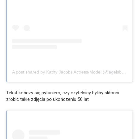
A post shared by Kathy Jacobs Actress/Model (@ageisbeauty)
Tekst kończy się pytaniem, czy czytelnicy byliby skłonni
zrobić takie zdjęcia po ukończeniu 50 lat.