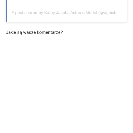
A post shared by Kathy Jacobs Actress/Model (@ageisbeauty)
Jakie są wasze komentarze?