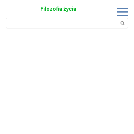
Skip
Filozofia życia
to
content
Search: