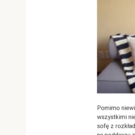
Pomimo niewie
wszystkimi ni
sofę z rozkła
na poddaszu z