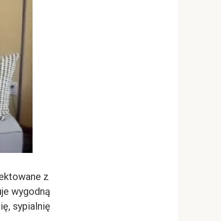
jektowane z
uje wygodną
ę, sypialnię