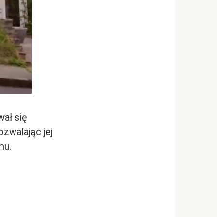
wał się
ozwalając jej
mu.