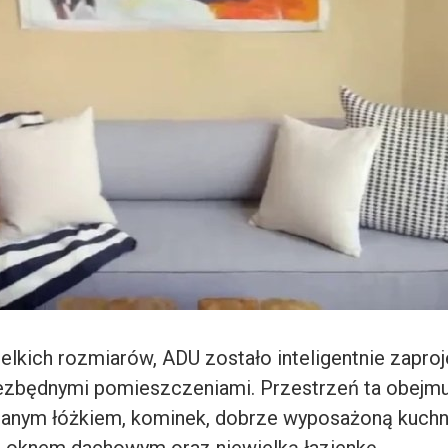
lkich rozmiarów, ADU zostało inteligentnie zapro
ezbędnymi pomieszczeniami. Przestrzeń ta obejm
danym łóżkiem, kominek, dobrze wyposażoną kuchni
 oknem dachowym oraz niewielką łazienkę.