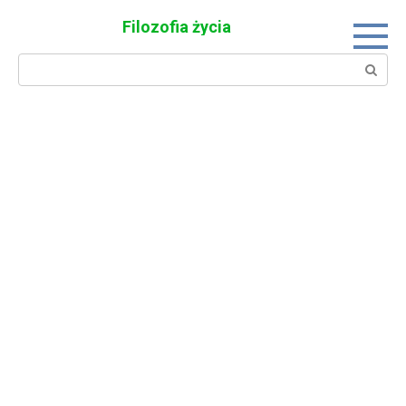
Skip
Filozofia życia
to
content
Search: