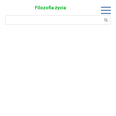
Skip
Filozofia życia
to
content
Search: