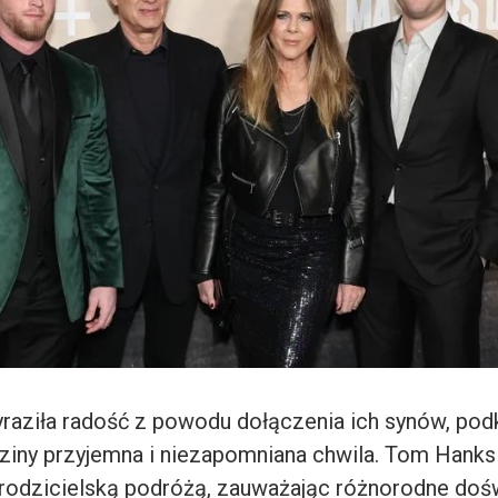
yraziła radość z powodu dołączenia ich synów, podk
odziny przyjemna i niezapomniana chwila. Tom Hanks
 rodzicielską podróżą, zauważając różnorodne doś