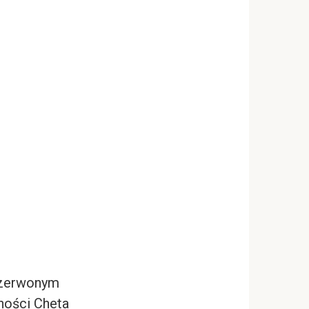
 czerwonym
jności Cheta