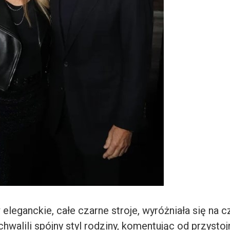
 eleganckie, całe czarne stroje, wyróżniała się na
chwalili spójny styl rodziny, komentując od przysto