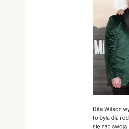
Rita Wilson w
to była dla r
się nad swoją