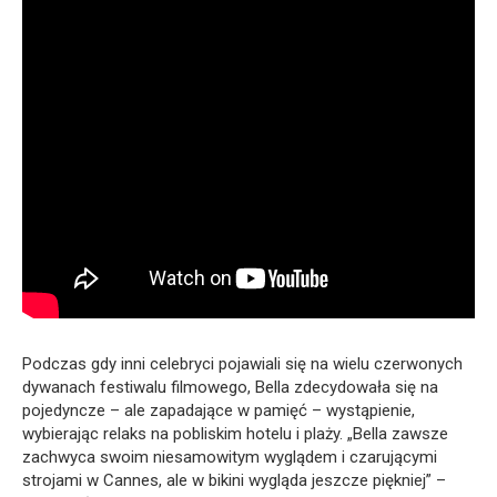
Podczas gdy inni celebryci pojawiali się na wielu czerwonych
dywanach festiwalu filmowego, Bella zdecydowała się na
pojedyncze – ale zapadające w pamięć – wystąpienie,
wybierając relaks na pobliskim hotelu i plaży. „Bella zawsze
zachwyca swoim niesamowitym wyglądem i czarującymi
strojami w Cannes, ale w bikini wygląda jeszcze piękniej” –