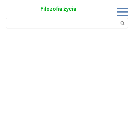
Skip
Filozofia życia
to
content
Search: