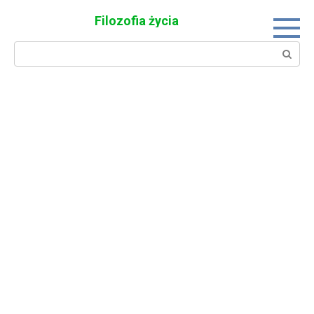
Skip
Filozofia życia
to
content
Search: