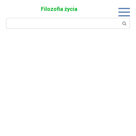
Skip
Filozofia życia
to
content
Search: