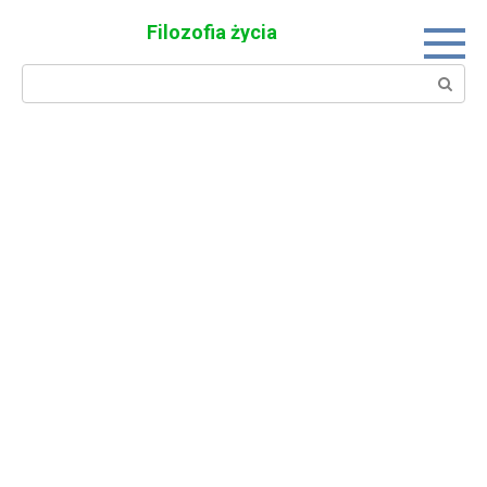
Skip
Filozofia życia
to
content
Search: