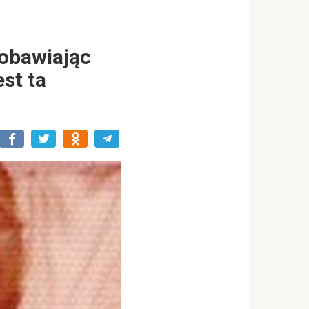
obawiając
est ta