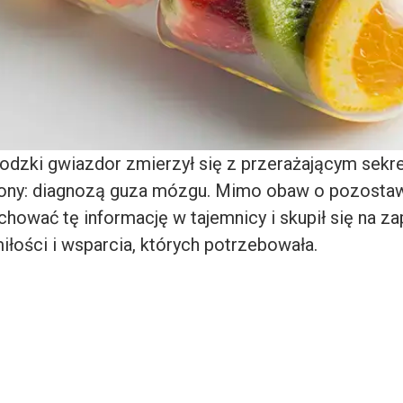
odzki gwiazdor zmierzył się z przerażającym sek
żony: diagnozą guza mózgu. Mimo obaw o pozostawi
chować tę informację w tajemnicy i skupił się na z
iłości i wsparcia, których potrzebowała.