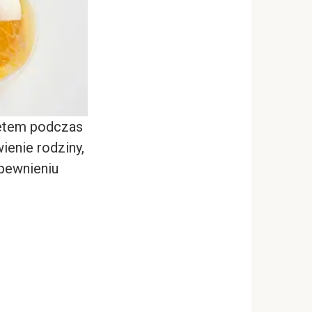
retem podczas
enie rodziny,
apewnieniu