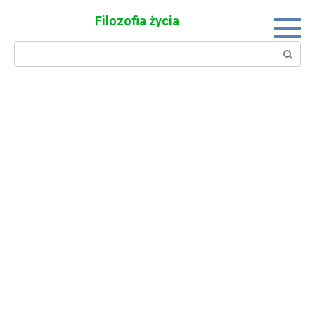
Skip
Filozofia życia
to
content
Search: