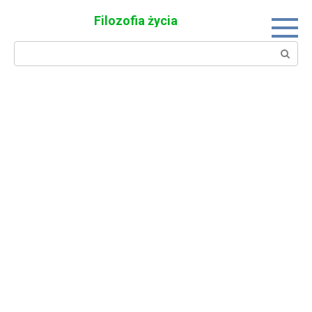
Skip
Filozofia życia
to
content
Search: