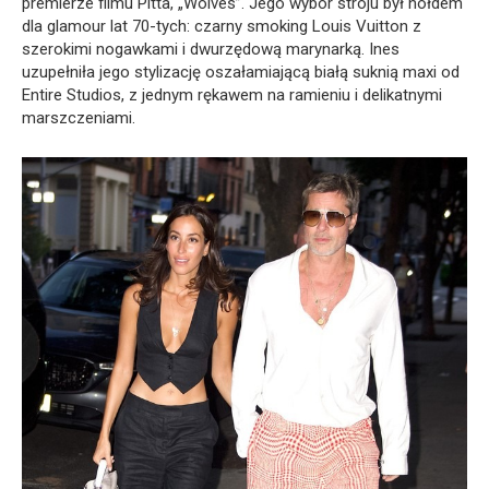
premierze filmu Pitta, „Wolves”. Jego wybór stroju był hołdem
dla glamour lat 70-tych: czarny smoking Louis Vuitton z
szerokimi nogawkami i dwurzędową marynarką. Ines
uzupełniła jego stylizację oszałamiającą białą suknią maxi od
Entire Studios, z jednym rękawem na ramieniu i delikatnymi
marszczeniami.