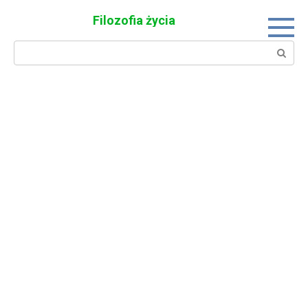
Skip
Filozofia życia
to
content
Search: