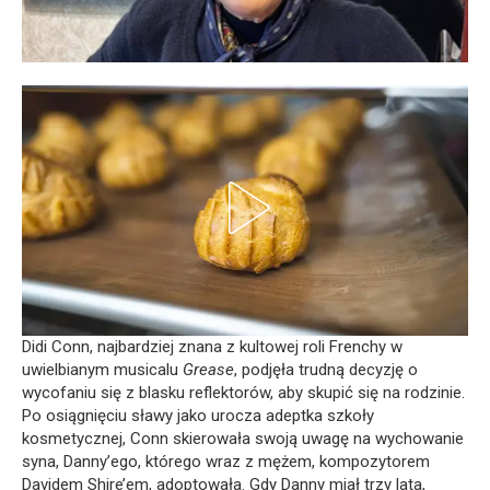
Didi Conn, najbardziej znana z kultowej roli Frenchy w
uwielbianym musicalu
Grease
, podjęła trudną decyzję o
wycofaniu się z blasku reflektorów, aby skupić się na rodzinie.
Po osiągnięciu sławy jako urocza adeptka szkoły
kosmetycznej, Conn skierowała swoją uwagę na wychowanie
syna, Danny’ego, którego wraz z mężem, kompozytorem
Davidem Shire’em, adoptowała. Gdy Danny miał trzy lata,