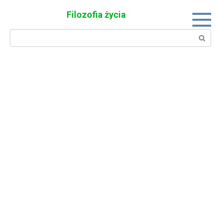
Skip
Filozofia życia
to
content
Search: