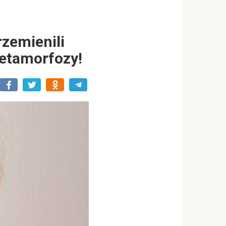
rzemienili
metamorfozy!