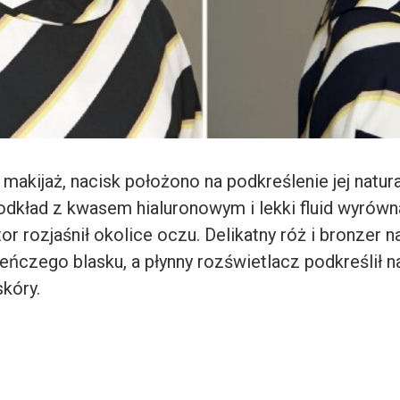
 makijaż, nacisk położono na podkreślenie jej natura
dkład z kwasem hialuronowym i lekki fluid wyrównał
or rozjaśnił okolice oczu. Delikatny róż i bronzer na
eńczego blasku, a płynny rozświetlacz podkreślił n
kóry.