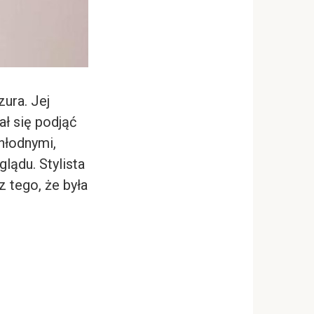
ura. Jej
ał się podjąć
hłodnymi,
lądu. Stylista
z tego, że była