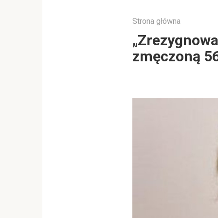
Strona główna
„Zrezygnowała
zmęczoną 56-