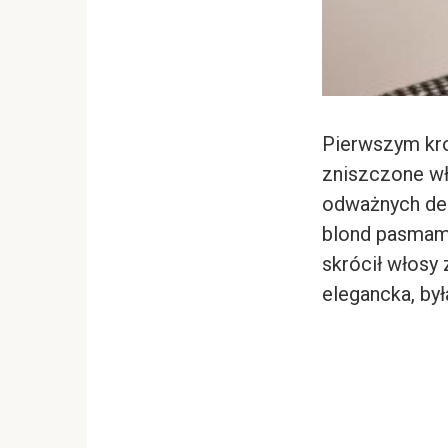
Pierwszym kro
zniszczone wło
odważnych decy
blond pasmami
skrócił włosy 
elegancka, był