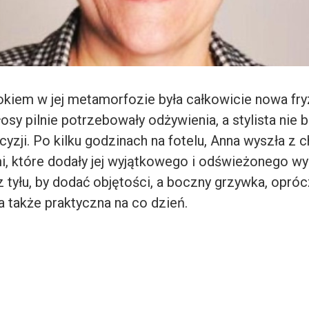
kiem w jej metamorfozie była całkowicie nowa fryz
sy pilnie potrzebowały odżywienia, a stylista nie b
zji. Po kilku godzinach na fotelu, Anna wyszła z c
, które dodały jej wyjątkowego i odświeżonego wyg
z tyłu, by dodać objętości, a boczny grzywka, opróc
a także praktyczna na co dzień.