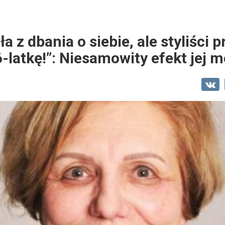
 z dbania o siebie, ale styliści p
latkę!”: Niesamowity efekt jej 