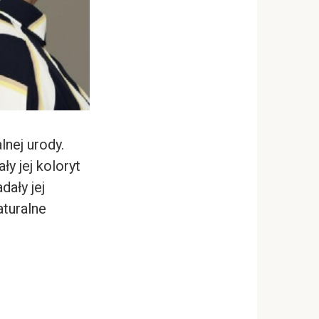
lnej urody.
y jej koloryt
dały jej
aturalne