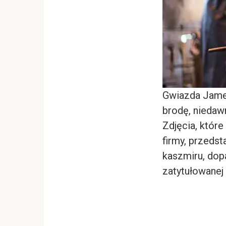
Gwiazda James
brodę, niedaw
Zdjęcia, któr
firmy, przedst
kaszmiru, dop
zatytułowanej 