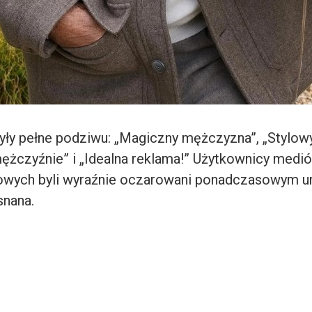
ły pełne podziwu: „Magiczny mężczyzna”, „Stylowy 
ężczyźnie” i „Idealna reklama!” Użytkownicy medi
owych byli wyraźnie oczarowani ponadczasowym ur
snana.