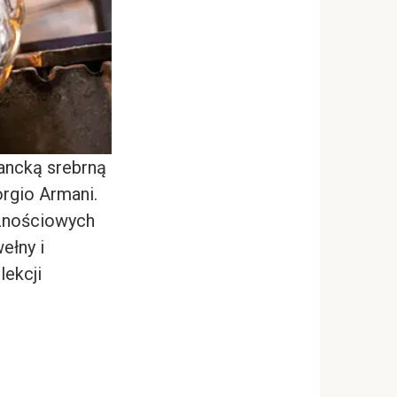
ancką srebrną
rgio Armani.
cznościowych
ełny i
lekcji