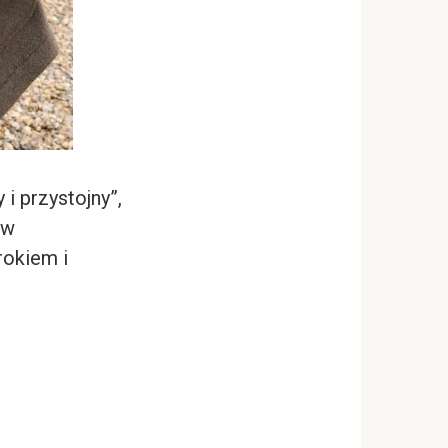
i przystojny”,
ów
okiem i