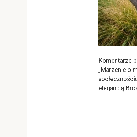
Komentarze by
„Marzenie o m
społeczności
elegancją Bro