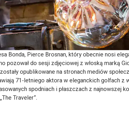
a Bonda, Pierce Brosnan, który obecnie nosi eleg
no pozował do sesji zdjęciowej z włoską marką Gio
e zostały opublikowane na stronach mediów społe
awiają 71-letniego aktora w eleganckich golfach z w
asowanych spodniach i płaszczach z najnowszej ko
„The Traveler”.