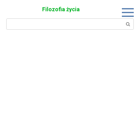
Skip
Filozofia życia
to
content
Search: