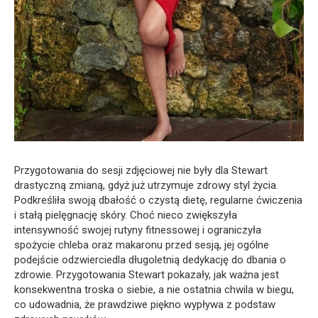
Przygotowania do sesji zdjęciowej nie były dla Stewart
drastyczną zmianą, gdyż już utrzymuje zdrowy styl życia.
Podkreśliła swoją dbałość o czystą dietę, regularne ćwiczenia
i stałą pielęgnację skóry. Choć nieco zwiększyła
intensywność swojej rutyny fitnessowej i ograniczyła
spożycie chleba oraz makaronu przed sesją, jej ogólne
podejście odzwierciedla długoletnią dedykację do dbania o
zdrowie. Przygotowania Stewart pokazały, jak ważna jest
konsekwentna troska o siebie, a nie ostatnia chwila w biegu,
co udowadnia, że prawdziwe piękno wypływa z podstaw