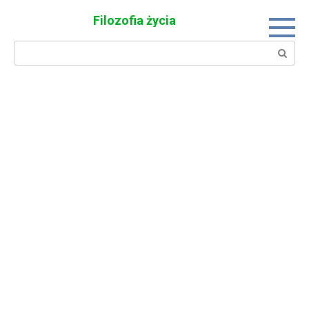
Skip
Filozofia życia
to
content
Search: