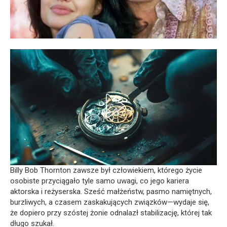
Billy Bob Thornton zawsze był człowiekiem, którego życie
osobiste przyciągało tyle samo uwagi, co jego kariera
aktorska i reżyserska. Sześć małżeństw, pasmo namiętnych,
burzliwych, a czasem zaskakujących związków—wydaje się,
że dopiero przy szóstej żonie odnalazł stabilizację, której tak
długo szukał.