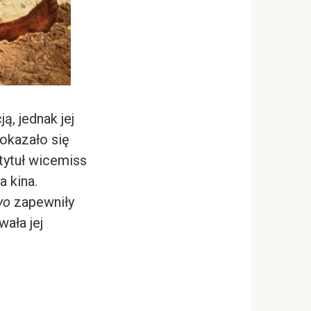
, jednak jej
okazało się
tytuł wicemiss
a kina.
yo
zapewniły
ała jej