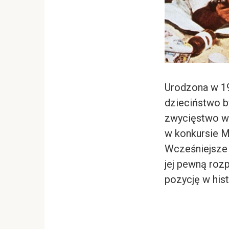
Urodzona w 19
dzieciństwo b
zwycięstwo w k
w konkursie Mi
Wcześniejsze 
jej pewną roz
pozycję w hist