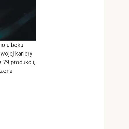
ino u boku
wojej kariery
 79 produkcji,
zona.