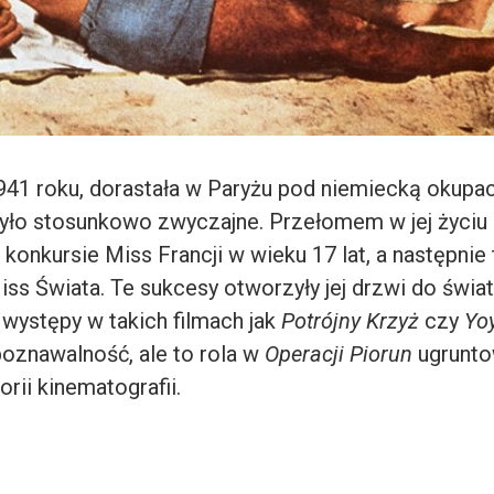
41 roku, dorastała w Paryżu pod niemiecką okupacją
yło stosunkowo zwyczajne. Przełomem w jej życiu 
onkursie Miss Francji w wieku 17 lat, a następnie 
ss Świata. Te sukcesy otworzyły jej drzwi do świat
występy w takich filmach jak
Potrójny Krzyż
czy
Yo
poznawalność, ale to rola w
Operacji Piorun
ugruntow
orii kinematografii.