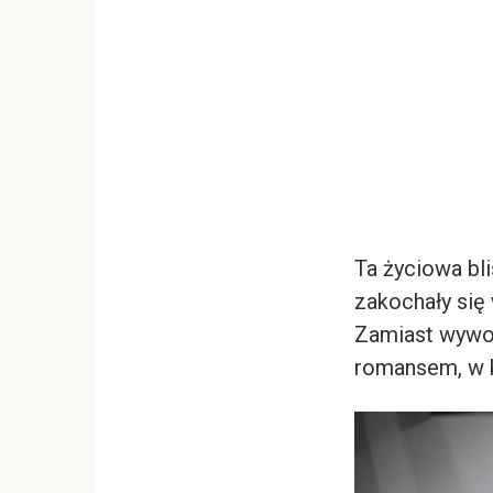
Ta życiowa bl
zakochały się
Zamiast wywoł
romansem, w k