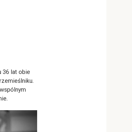
 36 lat obie
rzemieślniku.
y wspólnym
ie.