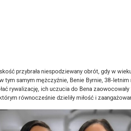
iskość przybrała niespodziewany obrót, gdy w wieku
 w tym samym mężczyźnie, Benie Byrnie, 38-letnim 
ać rywalizację, ich uczucia do Bena zaowocował
tórym równocześnie dzieliły miłość i zaangażowan