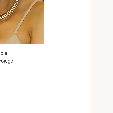
ycie
wojego