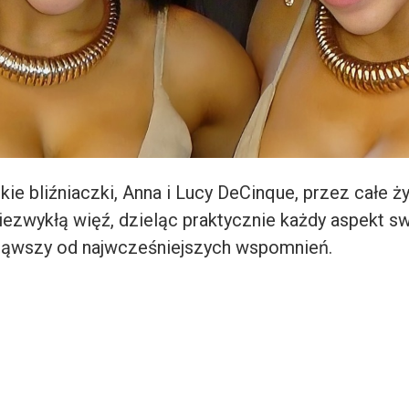
skie bliźniaczki, Anna i Lucy DeCinque, przez całe ż
iezwykłą więź, dzieląc praktycznie każdy aspekt s
cząwszy od najwcześniejszych wspomnień.