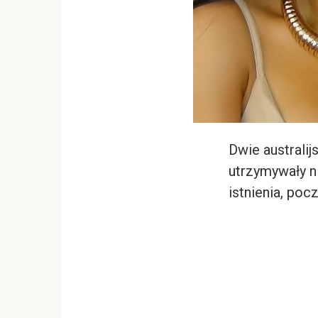
Dwie australij
utrzymywały n
istnienia, po